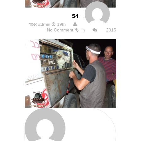
54
admin
19th אפר
No Comment
in
2015