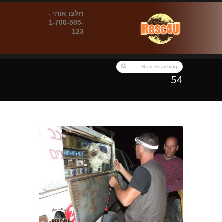
חלצו אותי -
1-700-505-
123
54