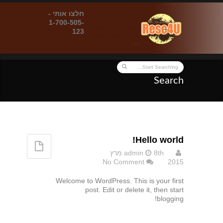
חלצו אותי -
1-700-505-
123
Search
Hello world!
admin
8th מרץ
No Comment
2015
Welcome to WordPress. This is your first
post. Edit or delete it, then start
blogging!