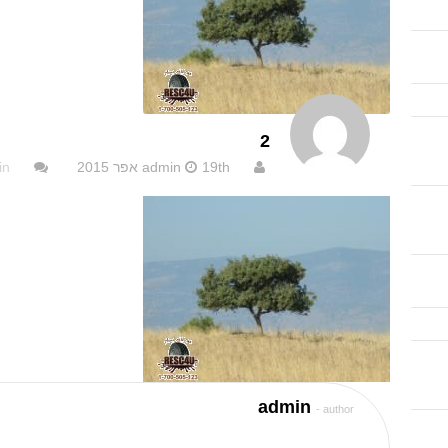
2
19th אפר 2015
admin
in
admin
- author