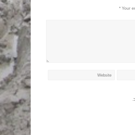
*
Your e
.