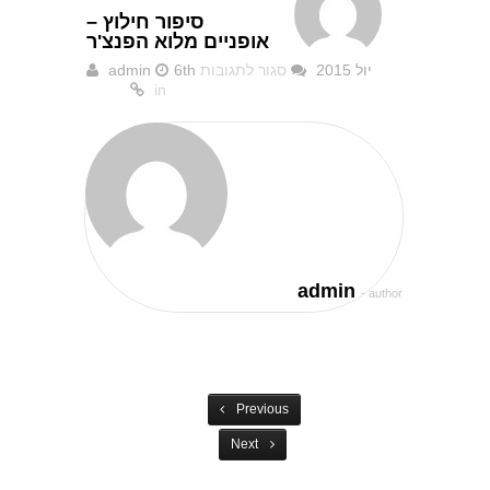
סיפור חילוץ –
אופניים מלוא הפנצ'ר
6th יול 2015
סגור לתגובות
admin
על
in
סיפור
חילוץ
–
אופניים
מלוא
הפנצ'ר
admin
- author
Previous
Next