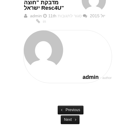
מדבקת "חוצה
ישראל Resc4U"
11th יול 2015
סגור לתגובות
admin
על
in
מדבקת
"חוצה
ישראל
Resc4U"
admin
- author
Previous
Next