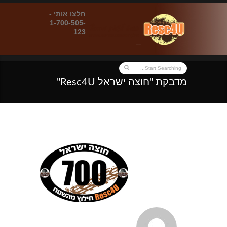
חלצו אותי -
1-700-505-
123
מדבקת "חוצה ישראל Resc4U"