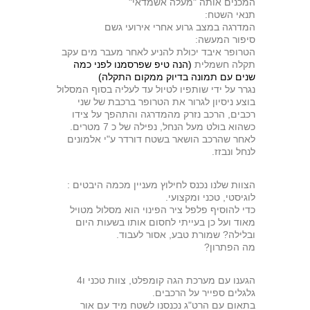
המכנים אותה "מעלה אשמדאי"
תנאי השטח:
המדרגה במצב גרוע אחרי אירועי גשם
סיפור המעשה:
הטרופר איבד יכולת להניע לאחר מעבר מים עקב
תקלה חשמלית
(הנה טיפ שפרסמנו לפני כמה
שנים עם תמונה בדיוק ממקום התקלה)
נגרר על ידי שותפיו לטיול עד לעליה בסוף המסלול
בוצע ניסיון לגרור את הטרופר ברכבת של שני
רכבים, הרכב נזרק מהמדרגה והתהפך על צידו
כשהוא בולט מעל הנחל, נפילה של כ 7 מטרים.
לאחר שהרכב הושאר בשטח דורדר ע"י אלמונים
לנחל ונבזז.
הצוות שלנו נכנס לחילוץ מעניין מכמה היבטים :
לוגיסטי, טכני ומקצועי.
כדי להוסיף פלפל ציר הפינוי הוא מסלול מטויל
מאוד ועל כן בעייתי לחסום אותו בשעות היום
ובלילה? שמורת טבע, אסור לעבוד.
מה הפתרון?
הגענו עם מערכת הגה קומפלט, צוות טכני ו4
גלגלים ספייר על הרכבים.
בתאום עם הרט"ג נכנסנו לשטח מיד עם אור