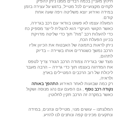
חילוץ מעניין בכמה רבדים ממנו ניתן להפיק
לקחים מקצועיים לכל מטייל, בדגש על עצירה בזמן
במידה ואירוע יוצא משליטה ויפה שעה אחת
קודם.
המעלה עצמו לא פשוט בוודאי עם רכב בגרירה,
כאשר הקושי העיקרי הוא להצליח לייצר מספיק כח
כדי להעלות רכב "מת" תוך כדי שליטה מדויקת
בכיוון הפעלת הכח,
ניתן לראות בתמונה של האבטוח את הכיוון אליו
הרכב נמשך כשגוררים אותו בשיירה – בדיוק
לתהום,
מצד שני בגרירה צמודה הרכב הגורר צריך לטפס
את המדרגה בעצמו תוך כדי גרירה – הרבה מעבר
ליכולת של רוב הרכבים המטיילים בארץ.
ולראיה,
רק כמה שבועות לאחר האירוע
התהפך באותה
נקודה רכב נוסף
, גם הפעם עם נהג מנוסה ושקול
כאשר במקרה זה הרכב תקין לחלוטין.
המלצתנו – עושים מנוי, מטיילים ונהנים, במידה
ונתקעים מכינים קפה ונותנים לנו להזיע.