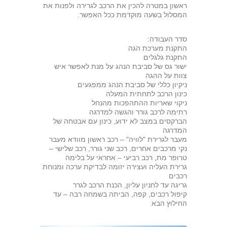
ראשון במטרה להכין את הרכב לגרירה ולפנות את
המסלול בשעה מוקדמת ככל האפשר.
סדר העבודה:
התקנת מערכת הגה
התקנת גלגלים
ישור גס של סביבת הנהג על מנת לאפשר איש
צוות על ההגה
ניקיון כללי של סביבת הנהג ממפגעים
כינון הרכב לתחתית המעלה
ניקוי שאריות ההתהפכות מהנחל
רתימה לרכב גורר והגשה למדרגה
הברקסים במצב לא ידוע, כינון עם אבטחה של
המדרגה
מעבר לגרירת "לוויה" – רכב ראשון מוודא מעבר
נקי מרכבים אחרים, רכב שני גורר, רכב שלישי –
טרופר מת, רכב רביעי – אחראי על בלימה
גרירת העליה ועצירה יזומה לבדיקת ערכה ומנוחת
רכבים
גריגה עד לחניון עליון, הכנת הרכב לגרר
קיפול רכבים, קפה, הביתה בשמחה רבה – עד
החילוץ הבא