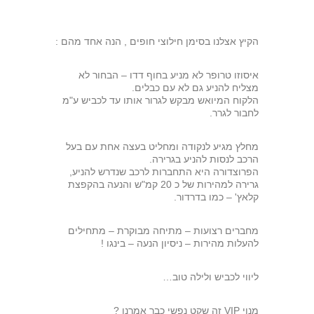
הקיץ אצלנו בסימן חילוצי חופים , הנה אחד מהם :
איסוזו טרופר לא מניע בחוף דדו – הבחור לא
מצליח להניע גם לא עם כבלים.
הלקוח המיואש מבקש לגרור אותו עד לכביש ע"מ
לחבור לגרר.
מחלץ מגיע לנקודה ומחליט בעצה אחת עם בעל
הרכב לנסות להניע בגרירה.
הפרוצדורה היא התחברות לרכב שנדרש להניע,
גרירה למהירות של כ 20 קמ"ש והנעה בהקפצת
קלאץ' – כמו בדרדור.
מחברים רצועות – מתיחה מבוקרת – מתחילים
להעלות מהירות – ניסיון הנעה – בינגו !
ליווי לכביש ולילה טוב…
מנוי VIP זה שקט נפשי כבר אמרנו ?