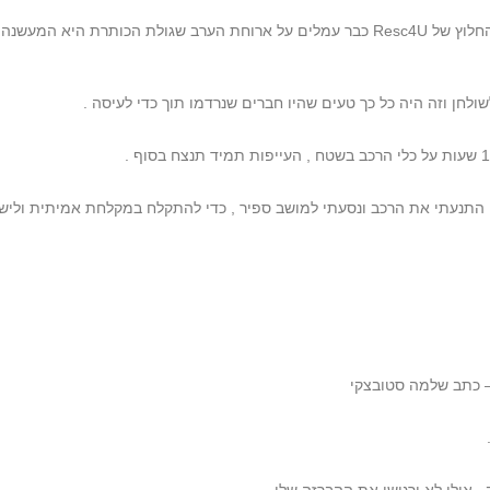
מקום נחמד עם אגם קטן ונחמד שברקע , צחי ואנשי החלוץ של Resc4U כבר עמלים על ארוחת הערב 
חן וזה היה כל כך טעים שהיו חברים שנרדמו תוך כדי לעיסה .
, התנעתי את הרכב ונסעתי למושב ספיר , כדי להתקלח במקלחת אמיתית ולישו