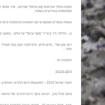
שמתמחה באירועים בשטח .
עופות ובשרים מעושנים עם תוספות מהממות זרמו לשול
כן , הלילה ירד והוריד "מסך ערפל" על כולם , כמעט 12 שעות על כלי הרכב בשטח , העייפות תמיד תנצח בסוף .
זיוף קטן שלי , חרש חרש, התרחקתי עקב בצד אגודל 
אחד…
חלומות פז .
היום הרביעי
חוצה ישראל 2015 – Resc4U-היום הרביעי והאחרון – כתב שלמה סטובצקי
נחשו מה? נכון , הגיעה בוקר היום הרביעי של החוצה .