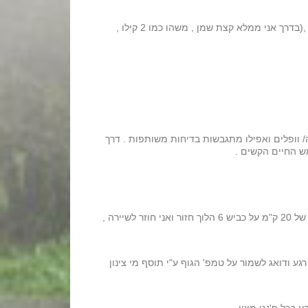
כולם מתעסקים בטיפול לפני תנועה , קיפולים וארוחת בוקר , אני צריך רק לנגב את האבק מהשמש הקדמית בכל זאת היילקס או לא ,(בדרך אני ממלא קצת שמן , משהו כמו 2 קילו ,
 וופלים ואפילו מתגבשות בדיחות משותפות . דרך
מש החיים הקשים .
באיזור ניצני עוז , העפיפות התחילה , ברמזור כולם ממשיכים ישר לתוך ניצני עוז ואני משום מה פונה שמאלה . "בקטנה " סיבוב קצר של 20 ק"מ על כביש 6 הלוך חזור ואני חוזר לשיירה ,
 ודואג לשמור על טמפ' הגוף ע"י תוסף מי צינון