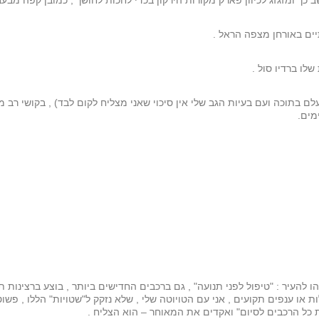
ב כך ומזגזג לכיוון פארק מקורות הירקון בכדי לחכות לחושך , כמובן קפה מבעבע
ים באורחן מצפה הראל .
לו ברדיו סול .
לם בתוכה ועם בעיות הגב שלי אין סיכוי שאני מצליח לקום לבד) , בקושי ר
מים.
להעיר : "טיפול לפני תנועה" , גם ברכבים החדישים ביותר , בוצע ברצינות תה
לות או ענפים תקועים , אני עם הטויוטה שלי , שלא נזקק ל"שטויות" הללו , 
ת כל הרכבים לסיום" ואקדים את המאוחר – הוא הצליח .