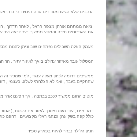
הרכבים שלא הגיעו מסודרים או התפנצרו ביום הראשון ונאלצו 
יציאה ממתחם אורחן מצפה הראל , לאחר תדרוך , חידוד
את האפרוחים חזרה והמסע ממשיך. יער צרעה ועד עמק האלה , שבילים סבוכים ,פניות בכל 0
מעמק האלה השבילים נפתחים שוב וניתן להנות מנסי
המסלול עובר מאיזור עדולם בואך לאיזור יתיר , הר ח
ממשיכים דרומה לכיוון מעלה עזגד , למי שמכיר זה 
שהתקיים בעבר , ואני לא הצלחתי לשלוט בעצמי , דווש
מוטיב החום ממשיך לככב בכתבה , אך הפעם אויר מדב
דמדומים , עוד מעט נצטרך לעזוב את השטח ,( אסור 
כולל קפה בשקיעה) וכנהגי ראלי מקצועיים , רחפנו כו
חניון הלילה נבחר להיות בפארק ספיר .