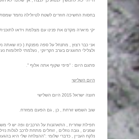
הייתי יכול להמשיך לנסוע כך לנצח , אך שלומי לא חוש
בחסות החשיכה חוזרים לשטח לטיולילה נחמד שמסתי
יקי מיארה מקדם את פנינו עם מצלמת וידאו לתוכנית ש
אני כבר רצוץ , מתנחל על ספה מפנקת ( כזו שאתה נע
ולצלילי החוגגים בערב הקריוקי , נעלמתי לחלומות נעי
פתגם היום : "פיפי שקוף אתה אלוף ".
היום השלישי
חוצה ישראל 2015 היום השלישי
שוב השמש זורחת , כן , גם הפעם ממזרח.
תפילת שחרית , התארגנות על הרכבים ופה יש לי משהו 
שמנים , גובה נוזלים , זוחלים מתחת לרכב לגלות נזי
נלקח העניין , כדברי שלומי :"ההצלחה שלי היא בהגע