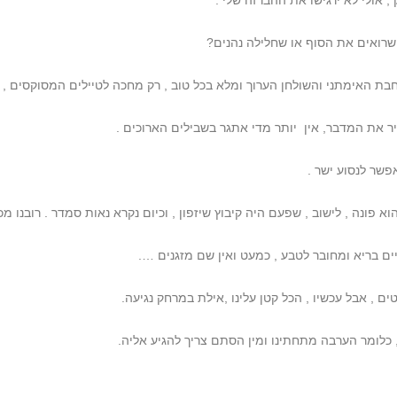
אולי לא ירגישו את ההברזה שלי .
בת האימתני והשולחן הערוך ומלא בכל טוב , רק מחכה לטיילים המסוקסים 
ר את המדבר, אין יותר מדי אתגר בשבילים הארוכים .
פשר לנסוע ישר .
הוא פונה , לישוב , שפעם היה קיבוץ שיזפון , וכיום נקרא נאות סמדר . רובנו 
 בריא ומחובר לטבע , כמעט ואין שם מזגנים ….
ם , אבל עכשיו , הכל קטן עלינו ,אילת במרחק נגיעה.
 כלומר הערבה מתחתינו ומין הסתם צריך להגיע אליה.