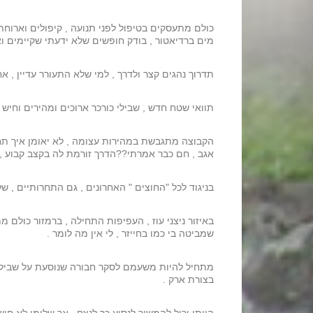
מים ברדיאטור , בודק חופשים שלא ידעתי שקיימים וא
תדרוך נהגים קצר ולדרך , למי שלא התעורר עדיין , א
תוואי שטח חדש , שבילי כורכר ארוכים ומהירים וחיש 
הקבוצה מתגבשת במהירות עצומה , לא יאומן איך תחב
אגב , חם כבר אמרתי??הדרך זורמת לה בקצב קבוע , ר
בניגוד לכל "החוצים " האחרונים , גם התחרותיים , שלומי לא עלה על כביש 6 וקיצר את המרכ
שמביטה בי כמו בחייזר , לי אין מה לומר .
מתחיל להיות משעמם לסקר חבורה שנוסעת על שבילים כ
בצורת ארק .