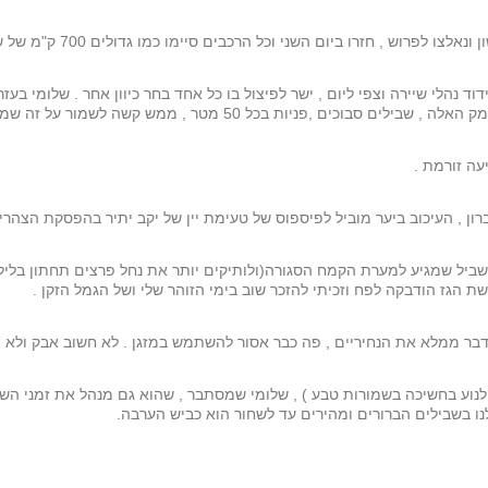
לפרוש , חזרו ביום השני וכל הרכבים סיימו כמו גדולים 700 ק"מ של שטח.
 נהלי שיירה וצפי ליום , ישר לפיצול בו כל אחד בחר כיוון אחר . שלומי בע
5 מטר , ממש קשה לשמור על זה שמאחור , שכל הזמן נעלם מהמראה .
עה זורמת .
ברון , העיכוב ביער מוביל לפיספוס של טעימת יין של יקב יתיר בהפסקת הצהרי
השביל שמגיע למערת הקמח הסגורה(ולותיקים יותר את נחל פרצים תחתון בליל
ת הגז הודבקה לפח וזכיתי להזכר שוב בימי הזוהר שלי ושל הגמל הזקן .
ר ממלא את הנחיריים , פה כבר אסור להשתמש במזגן . לא חשוב אבק ולא הח
לנוע בחשיכה בשמורות טבע ) , שלומי שמסתבר , שהוא גם מנהל את זמני הש
לנו בשבילים הברורים ומהירים עד לשחור הוא כביש הערבה.