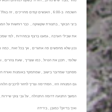
מהר ,מבלי שישימו לב , חזרתי בשקט למתחם הפארק , 
השכמה ב-6:00 , האנשים קמים מחוייכים , זה בגלל שרואים את הסוף או שחלילה נהנים?
ביצי הבוקר , בתצורת שקשוקה , כבר רוחשות על המח
את שבילי הערבה , גמענו ברצף ובמהירות , למי שמכי
נכון שלא מחפשים פה אתגרים , אך בכל זאת , כמה א
שלומי , תכנן את הטיול , כמו שצריך , שעת צהרים , ו
מסתבר שמדובר בישוב , שמתמקד באומנות ואורח חיים
גם המנוחה הזו , הסתיימה וצריך לחזור לרכבים הלוהטי
המשך התנועה דרומה התנהלה , על גבי צוקי שיירות ,
ואיך בדיוק? כמובן , בירידה