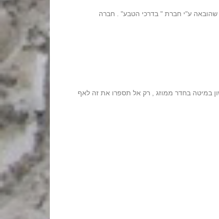
שגולת הכותרת היא המעשנה שהובאה ע"י חברת " בדרכי הטבע" . חברה
ן במיטה בחדר ממוזג , רק אל תספרו את זה לאף