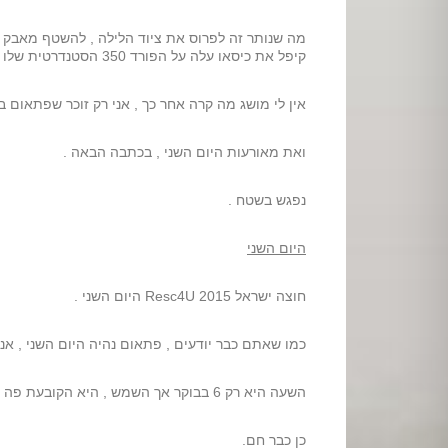
מה שנותר זה לפרוס את ציוד הלילה , להשטף מאבק הד
קיפל את כיסאו עלה על הפורד 350 הסטנדרטית שלו ( כמובן בסטנדרטים שלו) ונעלם לו בחשיכה .
אין לי מושג מה קרה אחר כך , אני רק זוכר שפתאום בו
ואת מאורעות היום השני , בכתבה הבאה .
נפגש בשטח .
היום השני
חוצה ישראל 2015 Resc4U היום השני .
כמו שאתם כבר יודעים , פתאום נהיה היום השני , אני
השעה היא רק 6 בבוקר אך השמש , היא הקובעת פה , עוד 5 דקות באוהל וצריך לקבל אינפוזיה .
כן כבר חם.