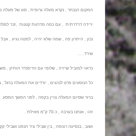
המקום הנבחר , נקרא מעלה גרופית , סוג של מעלה מח
ירידה דרדרתית , עם כמה מדרגות קטנות ,זכר למלח
נכון , היתרון פה , שמה שלא יהיה , למטה נגיע , אבל
שירד…..
כראוי למוביל שיירה , שלומי עם הדיפנדר הותיק , משלב לLOW , ומתחיל את הירידה , הרכב במקומות מסויימים , מחליק לשמאל ולימין , אך כמובן שבסוף הדיפנדר
כל הנוסעים פרט לנהגים , יורדים את המעלה ברגל , 
ברור שסיום המעלה צויין בקפה , לפני המשך המסע.
זהו , אנחנו בערבה , כ-70 ק"מ מאילת .
ושוב , בנסיעה רצופה , בין שבילי ציר הנפט ושבילי ק