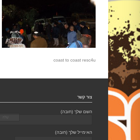
coast to coast resc4u
צור קשר
השם שלך (חובה)
האימייל שלך (חובה)