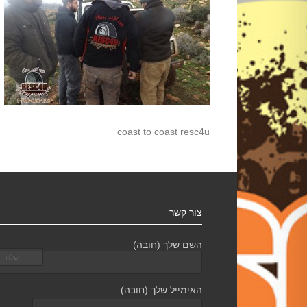
coast to coast resc4u
צור קשר
השם שלך (חובה)
האימייל שלך (חובה)