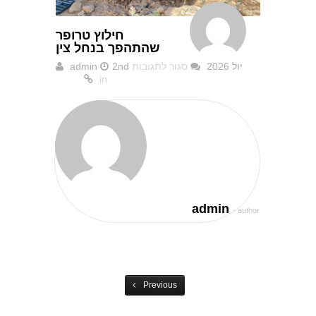
חילוץ טרופר
שהתהפך בנחל צין
2nd יול 2026
סגור לתגובות
admin
על
in
חילוץ
טרופר
שהתהפך
בנחל
צין
admin
- author
Previous