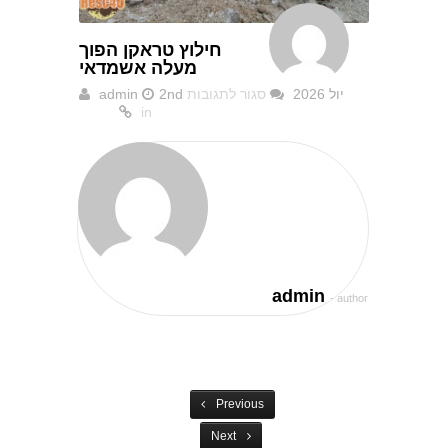
חילוץ טראקן הפוך
מעלה אשמדאי
2nd יול 2026
סגור לתגובות
admin
על
in
חילוץ
טראקן
הפוך
מעלה
אשמדאי
admin
- author
Previous
Next